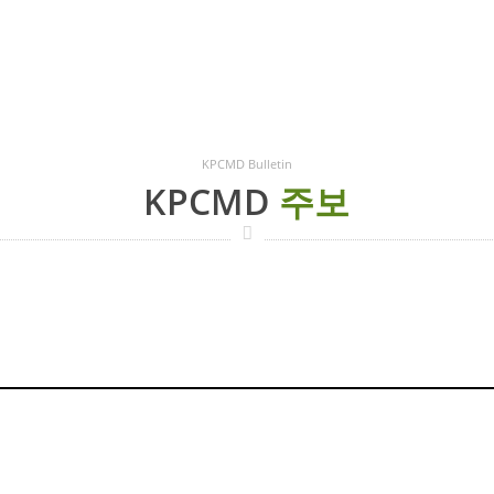
KPCMD Bulletin
KPCMD
주보