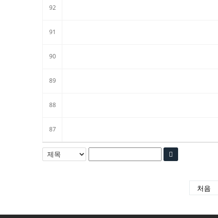
92
91
90
89
88
87
처음