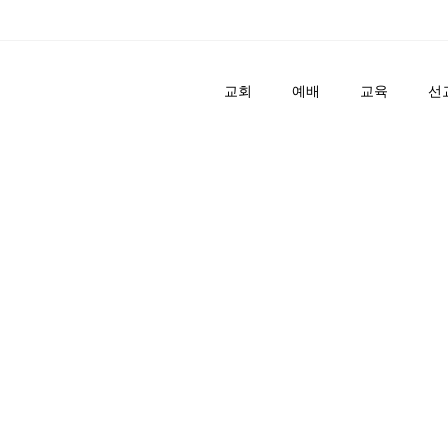
교회
예배
교육
선