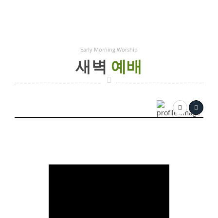
Early Morning Worship
새벽
예배