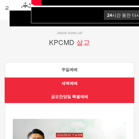
교회비전
예배와모임
오시는길
새가족안내
시간 동안 다
24
시간 동안 다시 열람하지 않습니다.
24
Jesus loves us!
KPCMD
설교
주일예배
새벽예배
금요찬양및 특별예배