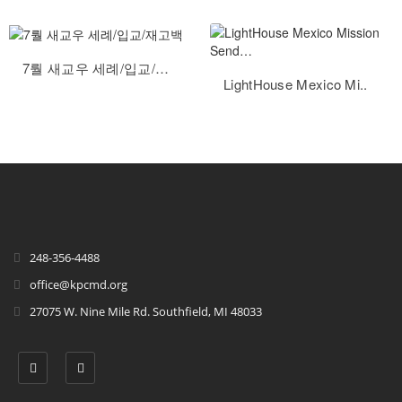
7뤌 새교우 세례/입교/재고백
LightHouse Mexico Mi..
248-356-4488
office@kpcmd.org
27075 W. Nine Mile Rd. Southfield, MI 48033