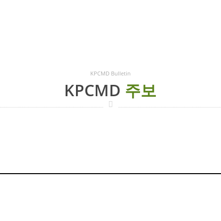
KPCMD Bulletin
KPCMD
주보