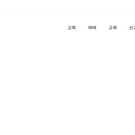
교회
예배
교육
선