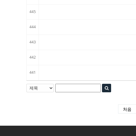
445
444
443
442
441
처음