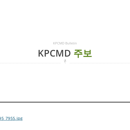
KPCMD Bulletin
KPCMD
주보