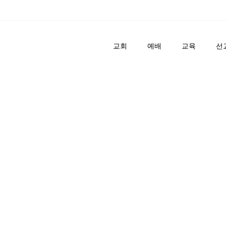
교회
예배
교육
선