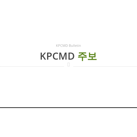
KPCMD Bulletin
KPCMD
주보