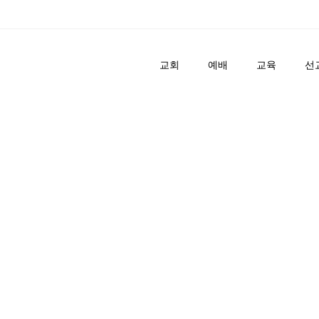
교회
예배
교육
선