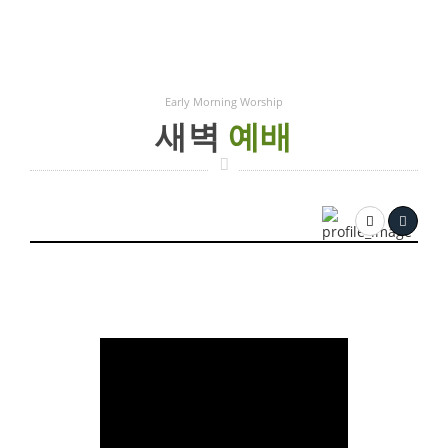
Early Morning Worship
새벽
예배